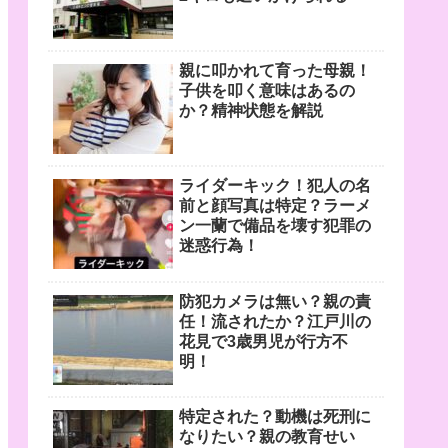
親に叩かれて育った母親！
子供を叩く意味はあるの
か？精神状態を解説
ライダーキック！犯人の名
前と顔写真は特定？ラーメ
ン一蘭で備品を壊す犯罪の
迷惑行為！
防犯カメラは無い？親の責
任！流されたか？江戸川の
花見で3歳男児が行方不
明！
特定された？動機は死刑に
なりたい？親の教育せい