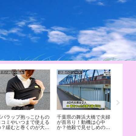
育児の雑談や悩み
話題のニュース
幼稚園・保
ボバラップ抱っこひもの
千葉県の舞浜大橋で夫婦
だらし
口コミやいつまで使える
が首吊り！動機は心中
果大！
の？緩むと巻くのが大
か？他殺で見せしめの可
ートを
変！？
能性もありそう