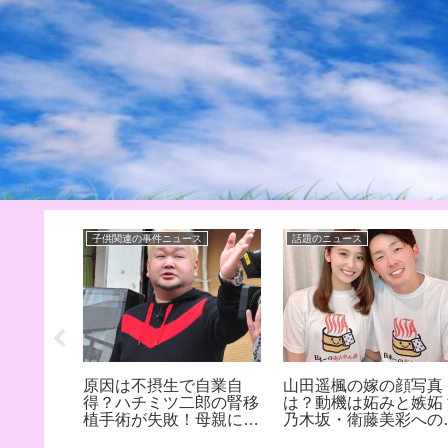
子供関連の事件ニュース
話題のニュース
ち防止の
原因は不摂生で自業自
山田遥楓の嫁の顔写真
みた感
得？ハチミツ二郎の腎移
は？動機は妬みと嫉妬
用もあっ
植手術が失敗！母親に迷
乃木坂・衛藤美彩への
惑？
謗中傷！