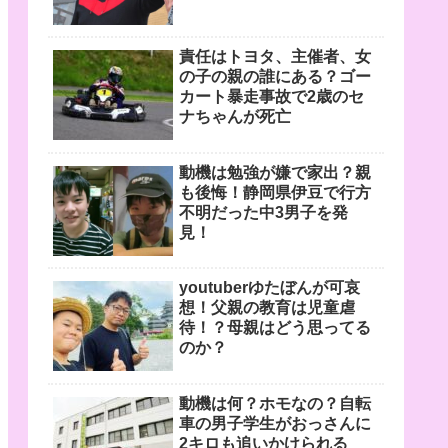
責任はトヨタ、主催者、女
の子の親の誰にある？ゴー
カート暴走事故で2歳のセ
ナちゃんが死亡
動機は勉強が嫌で家出？親
も後悔！静岡県伊豆で行方
不明だった中3男子を発
見！
youtuberゆたぼんが可哀
想！父親の教育は児童虐
待！？母親はどう思ってる
のか？
動機は何？ホモなの？自転
車の男子学生がおっさんに
2キロも追いかけられる