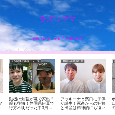
ラズリママ
妊娠・出産・子育ての悩み解決
子供関連の事件ニュース
芸能人の妊娠出産
動機は勉強が嫌で家出？
アッキーナと濱口に子供
？
親も後悔！静岡県伊豆で
が誕生！死産からの妊娠
誹
行方不明だった中3男子
と出産は精神的にも凄い
を発見！