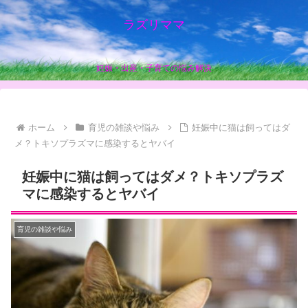
ラズリママ
妊娠・出産・子育ての悩み解決
ホーム
育児の雑談や悩み
妊娠中に猫は飼ってはダ
メ？トキソプラズマに感染するとヤバイ
妊娠中に猫は飼ってはダメ？トキソプラズ
マに感染するとヤバイ
育児の雑談や悩み