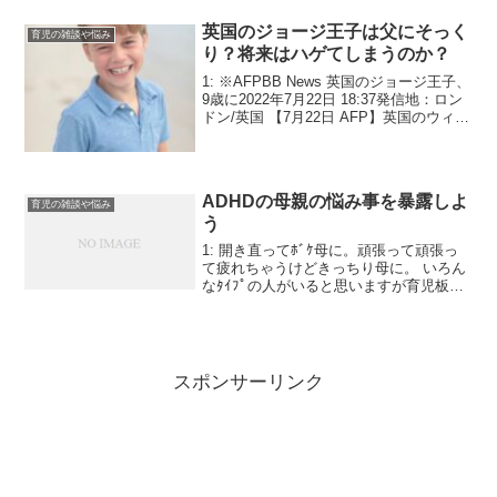
判がとてもよかったため決めました。購
入したから長女が１歳半頃まで次女も新
英国のジョージ王子は父にそっく
育児の雑談や悩み
生児から1歳半ごろまで使...
り？将来はハゲてしまうのか？
1: ※AFPBB News 英国のジョージ王子、
9歳に2022年7月22日 18:37発信地：ロン
ドン/英国 【7月22日 AFP】英国のウィリ
アム王子（Prince William）とキャサリン
妃（Catherine, Duchess ...
ADHDの母親の悩み事を暴露しよ
育児の雑談や悩み
う
1: 開き直ってﾎﾞｹ母に。頑張って頑張っ
て疲れちゃうけどきっちり母に。 いろん
なﾀｲﾌﾟの人がいると思いますが育児板な
らではのADHD話をしましょう。診療機
関、お薬の話なんかはﾒﾝﾍﾙ板のほうが詳
しいと思います。ｽﾚ内引き篭りになり、
すべ...
スポンサーリンク