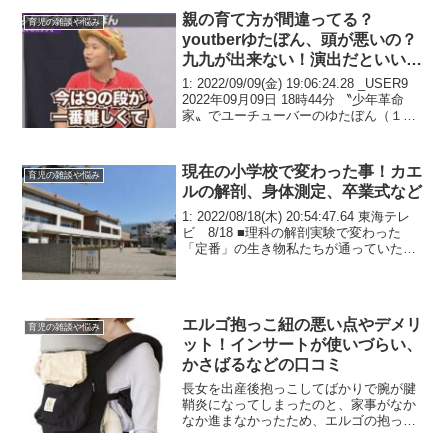
いました。そのとき...
親の育て方が間違ってる？
育児の雑談や悩み
youtberゆたぼん、頭が悪いの？
九九が出来ない！演出だといい訳
か？
1: 2022/09/09(金) 19:06:24.28 _USER9
2022年09月09日 18時44分 〝少年革命
家〟でユーチューバーのゆたぼん（１
３）が「九九ができないのでは？」とネ
ット上で炎上。ゆたぼんは９日にツイッ
ターで本気にし...
現在の小学校で変わった事！カエ
育児の雑談や悩み
ルの解剖、身体測定、卒業式など
1: 2022/08/18(木) 20:54:47.64 東海テレ
ビ 8/18 ■理科の解剖実験で変わった
「定番」の生き物私たちが通っていた学
校の中で、いつの間にか変わっている物
事が多々あります。今回は、学校にまつ
わる今と昔の違いについて紹...
エルゴ抱っこ紐の悪い点やデメリ
育児の雑談や悩み
ット！インサートが使いづらい、
かさばるなどの口コミ
長女を出産後抱っこしてばかりで腕が腱
鞘炎になってしまったのと、家事がなか
なか進まなかったため、エルゴの抱っこ
ひもを購入しました。エルゴは周りの評