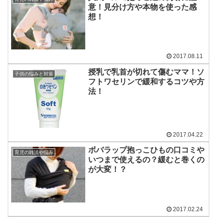
意！見分け方や本物を使った感
想！
2017.08.11
授乳で乳首が切れて傷むママ！ソ
子供の悩みと対策
フトワセリンで緩和するコツや方
法！
2017.04.22
ボバラップ抱っこひもの口コミや
育児の雑談や悩み
いつまで使えるの？緩むと巻くの
が大変！？
2017.02.24