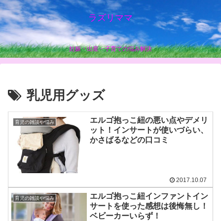
ラズリママ
妊娠・出産・子育ての悩み解決
乳児用グッズ
エルゴ抱っこ紐の悪い点やデメリ
育児の雑談や悩み
ット！インサートが使いづらい、
かさばるなどの口コミ
2017.10.07
エルゴ抱っこ紐インファントイン
育児の雑談や悩み
サートを使った感想は後悔無し！
ベビーカーいらず！