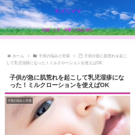
ラズリママ
妊娠・出産・子育ての悩み解決
ホーム
子供の悩みと対策
子供が急に肌荒れを起こ
して乳児湿疹になった！ミルクローションを使えばOK
子供が急に肌荒れを起こして乳児湿疹にな
った！ミルクローションを使えばOK
子供の悩みと対策