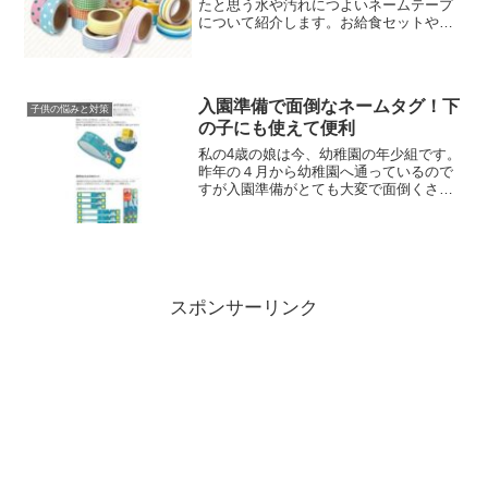
たと思う水や汚れにつよいネームテープ
について紹介します。お給食セットやコ
ップ、クレヨンのケースやお道具箱など
様々なものに１つ１つ名前をつけなけれ
ばいけませんよね。私はすべてこどもの
名前は自分の手で書くこと...
入園準備で面倒なネームタグ！下
子供の悩みと対策
の子にも使えて便利
私の4歳の娘は今、幼稚園の年少組です。
昨年の４月から幼稚園へ通っているので
すが入園準備がとても大変で面倒くさが
りの私は苦労しました。準備品の購入や
制服のサイズ合わせなどは何とか乗り切
ったのですが、大変だったのが持ち物記
名です。幼稚園で使うも...
スポンサーリンク