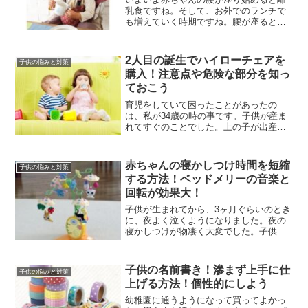
乳食ですね。そして、お外でのランチで
も増えていく時期ですね。腰が座るとい
ろんな所に出掛けられるようになり、お
母さんも気持ちが明るくなってきますよ
ね。また、ママ友とも仲良くなる頃では
2人目の誕生でハイローチェアを
子供の悩みと対策
ないでしょうか。そして、...
購入！注意点や危険な部分を知っ
ておこう
育児をしていて困ったことがあったの
は、私が34歳の時の事です。子供が産ま
れてすぐのことでした。上の子が出産時
に3歳10ヶ月で言葉も通じるようになった
ので、赤ちゃんに対して理解してくれ
る、安全を守れると思っていたのですが
赤ちゃんの寝かしつけ時間を短縮
子供の悩みと対策
それが甘かったとわかり...
する方法！ベッドメリーの音楽と
回転が効果大！
子供が生まれてから、3ヶ月ぐらいのとき
に、夜よく泣くようになりました。夜の
寝かしつけが物凄く大変でした。子供が3
ヶ月〜5ヶ月の時に寝かしつけで大活躍し
てくれたディズニーのメリーをを紹介し
ます。出産祝いに送っても喜ばれそうで
子供の名前書き！滲まず上手に仕
子供の悩みと対策
すよね。このアイテ...
上げる方法！個性的にしよう
幼稚園に通うようになって買ってよかっ