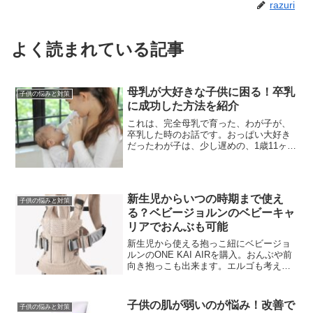
razuri
よく読まれている記事
母乳が大好きな子供に困る！卒乳
子供の悩みと対策
に成功した方法を紹介
これは、完全母乳で育った、わが子が、
卒乳した時のお話です。おっぱい大好き
だったわが子は、少し遅めの、1歳11ヶ月
の時に、卒乳しました。その時私は27歳
でした。周りの子は1歳でもう卒乳してる
子もいましたが、私は当時は、まだ仕事
を始める予定もな...
新生児からいつの時期まで使え
子供の悩みと対策
る？ベビージョルンのベビーキャ
リアでおんぶも可能
新生児から使える抱っこ紐にベビージョ
ルンのONE KAI AIRを購入。おんぶや前
向き抱っこも出来ます。エルゴも考えま
したがベビージョルンにした理由も書い
てみました。価格もエルゴより安く使い
やすかったです。デメリットとなる部分
子供の肌が弱いのが悩み！改善で
子供の悩みと対策
も明記してみま...