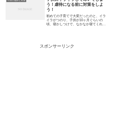
子供の悩みと対策
う！虐待になる前に対策をしよ
う！
初めての子育てで大変だったのと、イラ
イラがつのり、子供が10ヶ月ぐらいの
頃、寝かしつけで、なかなか寝てくれな
い子供にイライラして、足をたたいた経
験があります。八つ当たりっぽくなり、
力は、あまり入ってませんでしたが、叩
いてしまい、その後、悲し...
スポンサーリンク