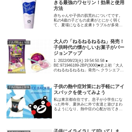
きる最強のワセリン！効果と使用
方法
赤ちゃんや子供の肌荒れについてです。
私の4歳の子どもの皮膚がとにかく弱く
て、夏場になると皮膚トラブルが多発し
ます。なれない育児で、しょっちゅう病
院にかかったりしたのですが、なかなか
症状が改善しないこともあって、ちょっ
大人の「ねるねるねるね」発売！
子供の悩みと対策
としたストレスでした。仕...
子供時代の懐かしいお菓子がバー
ジョンアップ
1: 2022/08/23(火) 19:54:50.58 ●
BE:971946189-2BP(3000)■史上初「大人
のねるねるねるね」発売へ クラシエフー
ズは9月5日から、大人もターゲットにし
た史上初の「大人のねるねるねるね」を
発売する...
子供の熱中症対策にお手軽にアイ
子供の悩みと対策
スバックを使ってみよう
私は東京都在住です。息子が小学生にな
った昨年、夏休みに外で友達と遊びまわ
るようになり、熱中症の心配が出てきま
した。就学前は子供だけで遊ぶというこ
とはなく、どこにいくのも親が一緒だっ
たので、夏の暑い日はまめに水分補給さ
せたり、外で遊んでいても...
子供にイライラして叩いてしま