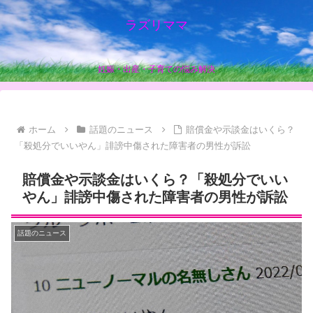
ラズリママ
妊娠・出産・子育ての悩み解決
ホーム
話題のニュース
賠償金や示談金はいくら？
「殺処分でいいやん」誹謗中傷された障害者の男性が訴訟
賠償金や示談金はいくら？「殺処分でいい
やん」誹謗中傷された障害者の男性が訴訟
話題のニュース