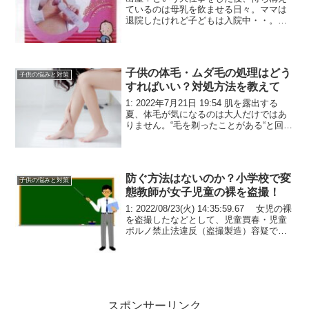
ているのは母乳を飲ませる日々。ママは
退院したけれど子どもは入院中・・。母
乳を飲ませたいけれど直接飲ませること
のできないママは搾乳をしなければなり
ません。現在38歳の私が、今から約４年
前に双子を出産したのは...
子供の体毛・ムダ毛の処理はどう
子供の悩みと対策
すればいい？対処方法を教えて
1: 2022年7月21日 19:54 肌を露出する
夏、体毛が気になるのは大人だけではあ
りません。“毛を剃ったことがある“と回答
した小中学生は7割以上に上る中、正しい
処理の方法とは？子どもの医療脱毛やエ
ステ脱毛は成長期だからこそ注意すべき
こ...
防ぐ方法はないのか？小学校で変
子供の悩みと対策
態教師が女子児童の裸を盗撮！
1: 2022/08/23(火) 14:35:59.67 女児の裸
を盗撮したなどとして、児童買春・児童
ポルノ禁止法違反（盗撮製造）容疑で逮
捕された松江市立小の教諭（３０）（同
市）について、松江地検は、同違反（盗
撮製造）などで起訴した。１９...
スポンサーリンク