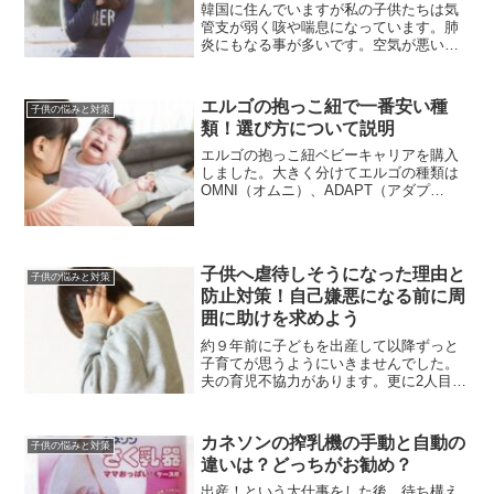
韓国に住んでいますが私の子供たちは気
管支が弱く咳や喘息になっています。肺
炎にもなる事が多いです。空気が悪いの
もあれば家の中の環境の可能性もとても
高いです。手洗いうがいはもちろん気を
つけてしています。ネブライザーで効果
エルゴの抱っこ紐で一番安い種
子供の悩みと対策
があったので紹介してみま...
類！選び方について説明
エルゴの抱っこ紐ベビーキャリアを購入
しました。大きく分けてエルゴの種類は
OMNI（オムニ）、ADAPT（アダプ
ト）、ORIGINAL（オリジナル）の3種類
です。一番最安値なのがオリジナルです
ね。セールとかしてれば1万円前後で購入
できますよ。...
子供へ虐待しそうになった理由と
子供の悩みと対策
防止対策！自己嫌悪になる前に周
囲に助けを求めよう
約９年前に子どもを出産して以降ずっと
子育てが思うようにいきませんでした。
夫の育児不協力があります。更に2人目を
出産した4年前に産後半年程度で義両親と
同居を開始して多くのストレスがたまっ
ていたことから虐待をしそうになったこ
カネソンの搾乳機の手動と自動の
子供の悩みと対策
とがありました。軽い...
違いは？どっちがお勧め？
出産！という大仕事をした後、待ち構え