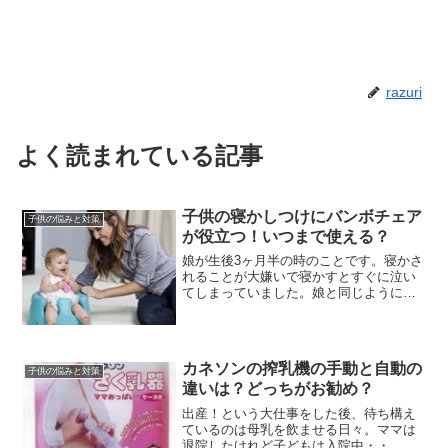
razuri
よく読まれている記事
子供の寝かしつけにバンボチェア
子供の悩みと対策
が役立つ！いつまで使える？
娘が生後3ヶ月半の時のことです。寝かさ
れることが大嫌いで寝かすとすぐに泣い
てしまっていました。娘と同じように、
寝かされることが嫌いな子供は結構多い
のではないでしょうか。少しでもぐずる
ことが減れば良いと思い、娘が一人で座
れるようにベビィソファ...
カネソンの搾乳機の手動と自動の
子供の悩みと対策
違いは？どっちがお勧め？
出産！という大仕事をした後、待ち構え
ているのは母乳を飲ませる日々。ママは
退院したけれど子どもは入院中・・。母