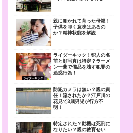
親に叩かれて育った母親！
子供を叩く意味はあるの
か？精神状態を解説
ライダーキック！犯人の名
前と顔写真は特定？ラーメ
ン一蘭で備品を壊す犯罪の
迷惑行為！
防犯カメラは無い？親の責
任！流されたか？江戸川の
花見で3歳男児が行方不
明！
特定された？動機は死刑に
なりたい？親の教育せい