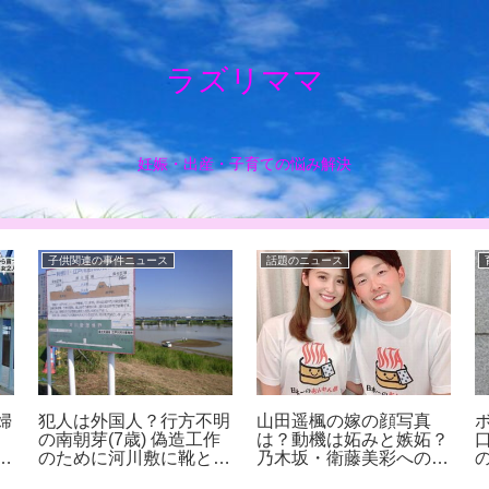
ラズリママ
妊娠・出産・子育ての悩み解決
子供関連の事件ニュース
話題のニュース
婦
犯人は外国人？行方不明
山田遥楓の嫁の顔写真
の南朝芽(7歳) 偽造工作
は？動機は妬みと嫉妬？
可
のために河川敷に靴と靴
乃木坂・衛藤美彩への誹
下を放置？
謗中傷！