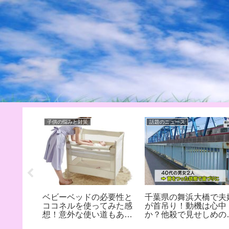
子供の悩みと対策
話題のニュース
で嫁は逮
ベビーベッドの必要性と
千葉県の舞浜大橋で夫
内容は殺
ココネルを使ってみた感
が首吊り！動機は心中
壮亮と衛
想！意外な使い道もあっ
か？他殺で見せしめの
中傷
て便利過ぎる！
能性もありそう