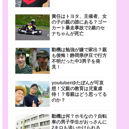
責任はトヨタ、主催者、女
の子の親の誰にある？ゴー
カート暴走事故で2歳のセ
ナちゃんが死亡
動機は勉強が嫌で家出？親
も後悔！静岡県伊豆で行方
不明だった中3男子を発
見！
youtuberゆたぼんが可哀
想！父親の教育は児童虐
待！？母親はどう思ってる
のか？
動機は何？ホモなの？自転
車の男子学生がおっさんに
2キロも追いかけられる