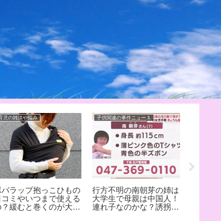
育児の雑談や悩み
子供関連の事件ニュース
子供関連の
ボバラップ抱っこひもの
行方不明の南朝芽の姉は
自殺の
口コミやいつまで使える
大学生で母親は中国人！
による
の？緩むと巻くのが大
連れ子なのかな？誘拐の
生の姉
変！？
可能性でコメントを出
み！家