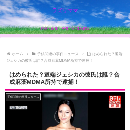
ラズリママ
妊娠・出産・子育ての悩み解決
ホーム
子供関連の事件ニュース
はめられた？道端
ジェシカの彼氏は誰？合成麻薬MDMA所持で逮捕！
はめられた？道端ジェシカの彼氏は誰？合
成麻薬MDMA所持で逮捕！
子供関連の事件ニュース