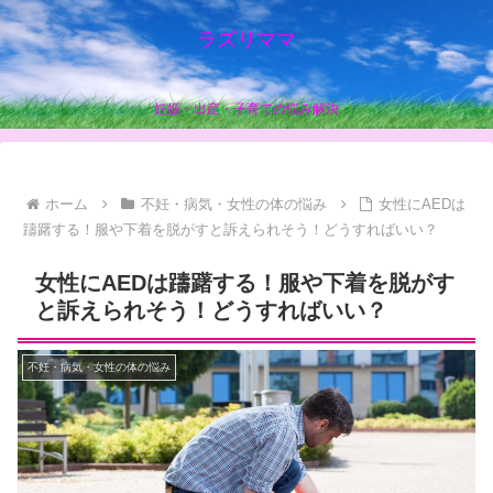
ラズリママ
妊娠・出産・子育ての悩み解決
ホーム
不妊・病気・女性の体の悩み
女性にAEDは
躊躇する！服や下着を脱がすと訴えられそう！どうすればいい？
女性にAEDは躊躇する！服や下着を脱がす
と訴えられそう！どうすればいい？
不妊・病気・女性の体の悩み