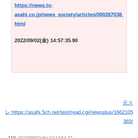
https://news.tv-
asahi.co.jp/news_society/articles/000267038.
html
2022/09/02(金) 14:57:35.90
元ス
レ:https://asahi.5ch.net/test/read.cgi/newsplus/1662105
383/
110:
2022/09/02(金) 17:13:54.77