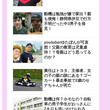
動機は勉強が嫌で家出？親
も後悔！静岡県伊豆で行方
不明だった中3男子を発
見！
youtuberゆたぼんが可哀
想！父親の教育は児童虐
待！？母親はどう思ってる
のか？
責任はトヨタ、主催者、女
の子の親の誰にある？ゴー
カート暴走事故で2歳のセ
ナちゃんが死亡
動機は何？ホモなの？自転
車の男子学生がおっさんに
2キロも追いかけられる