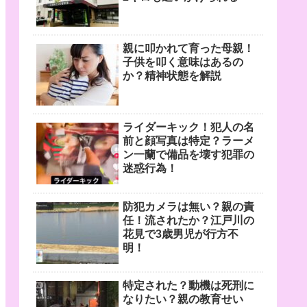
親に叩かれて育った母親！
子供を叩く意味はあるの
か？精神状態を解説
ライダーキック！犯人の名
前と顔写真は特定？ラーメ
ン一蘭で備品を壊す犯罪の
迷惑行為！
防犯カメラは無い？親の責
任！流されたか？江戸川の
花見で3歳男児が行方不
明！
特定された？動機は死刑に
なりたい？親の教育せい