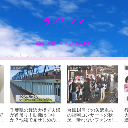
ラズリママ
妊娠・出産・子育ての悩み解決
話題のニュース
話題のニュース
千葉県の舞浜大橋で夫婦
台風14号での矢沢永吉
で
が首吊り！動機は心中
の福岡コンサートの状
も
か？他殺で見せしめの可
況！帰れないファンが多
能性もありそう
数！？迷惑をかけて運営