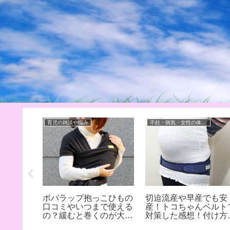
育児の雑談や悩み
不妊・病気・女性の体の悩み
で嫁は逮
ボバラップ抱っこひもの
切迫流産や早産でも安
内容は殺
口コミやいつまで使える
産！トコちゃんベルト
壮亮と衛
の？緩むと巻くのが大
対策した感想！付け方
中傷
変！？
慣れれば簡単！