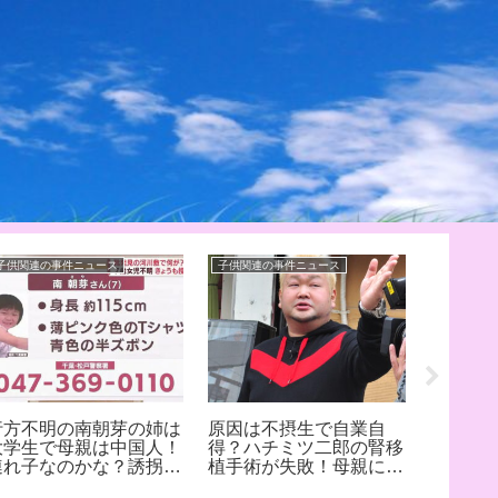
子供関連の事件ニュース
子供関連の事件ニュース
子供の悩み
行方不明の南朝芽の姉は
原因は不摂生で自業自
授乳で
大学生で母親は中国人！
得？ハチミツ二郎の腎移
ママ！
連れ子なのかな？誘拐の
植手術が失敗！母親に迷
緩和す
可能性でコメントを出
惑？