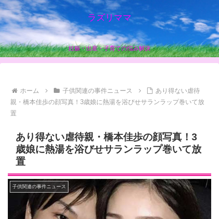
ラズリママ
妊娠・出産・子育ての悩み解決
ホーム
子供関連の事件ニュース
あり得ない虐待
親・橋本佳歩の顔写真！3歳娘に熱湯を浴びせサランラップ巻いて放
置
あり得ない虐待親・橋本佳歩の顔写真！3
歳娘に熱湯を浴びせサランラップ巻いて放
置
子供関連の事件ニュース