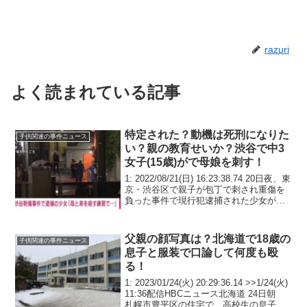
razuri
よく読まれている記事
特定された？動機は死刑になりた
子供関連の事件ニュース
い？親の教育せいか？渋谷で中3
女子(15歳)がで母娘を刺す！
1: 2022/08/21(日) 16:23:38.74 20日夜、東
京・渋谷区で親子が包丁で刺され重傷を
負った事件で現行犯逮捕された少女が
「練習のために2人を殺そうと思った」と
話していることが新たに分かりました。
午後7時半ごろ、渋谷区の...
父親の顔写真は？北海道で18歳の
子供関連の事件ニュース
息子と服装で口論して何度も殴
る！
1: 2023/01/24(火) 20:29:36.14 >>1/24(火)
11:36配信HBCニュース北海道 24日朝
札幌市豊平区の住宅で、高校生の息子の