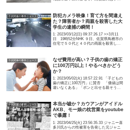
顔を何度も殴ったとして、56歳の男が逮
捕されました。暴行の疑いで逮捕された
のは、...
防犯カメラ映像！育て方を間違え
子供関連の事件ニュース
た？障害者か？両親を殺害した大
学生の逮捕の瞬間！
1: 2023/03/12(日) 09:37:26.17 >>3月11
日 19時52分NHK ９日、佐賀県鳥栖市の
住宅で５０代と４０代の両親を殺害した
として１９歳の大学生の長男が逮捕され
た事件で、両親はいずれも刃物で複数回
刺され、死因は失血...
なぜ費用が高い？子供の歯の矯正
子供関連の事件ニュース
に100万円以上！やるべきかどう
か？
1: 2023/05/02(火) 18:57:22.91 「子どもの
歯の矯正に100万円」に賛否 「価値は間
違いなくある」「ポンと出せる親そうい
ない」 識者の見解は5/2(火) 10:40
ENCOUNT 子どもの歯の矯正に100万円
は高い...
本当か嘘か？カウアンがアイドル
子供関連の事件ニュース
AKB、モー娘の枕営業をyoutube
で暴露！
1: 2023/04/25(火) 23:56:35.33 ジャニー喜
多川氏からの性被害を告発した元ジャニ