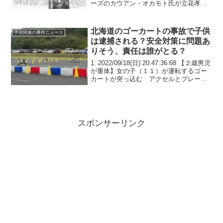
ーズのカウアン・オカモト氏が立花孝志
氏のYouTubeチャンネルに出演。 ジャニ
ーズの性被害を改めて告白。さらには女
性芸能人の枕営業(枕...
北海道のゴーカートの事故で子供
子供関連の事件ニュース
は逮捕される？安全対策に問題あ
りそう、責任は誰がとる？
1: 2022/09/18(日) 20:47:36.68 【２歳男児
が重体】女の子（１１）が運転するゴー
カートが突っ込む アクセルとブレーキ
踏み間違えたか 森町 道南の森町のイベ
ント会場でゴーカートが子どもたちのグ
ループに突っ込み２歳の男の...
スポンサーリンク