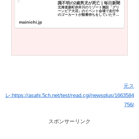
識不明の2歳男児が死亡 | 毎日新聞
北海道森町赤井川のリゾート施設「グリ
ーンピア大沼」のイベント会場で走行中
のゴーカートが順番待ちをしていた子ど
もらに突っ込み、男児3人が病院に搬送さ
mainichi.jp
れた事故で、道警森署は19日、意識不明
の重体だった吉田成那（せな）ちゃん
（2）＝函館市赤川1＝...
元ス
レ:https://asahi.5ch.net/test/read.cgi/newsplus/1663584
756/
スポンサーリンク