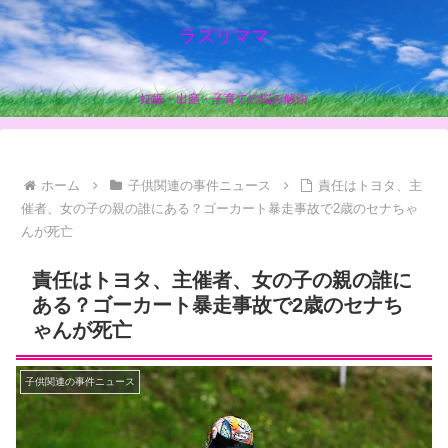
ラズリママ
妊娠・出産・子育ての悩み解決
ホーム
子供関連の事件ニュース
責任はトヨタ、主
催者、女の子の親の誰にある？ゴーカート暴走事故で2歳のセナちゃ
んが死亡
責任はトヨタ、主催者、女の子の親の誰に
ある？ゴーカート暴走事故で2歳のセナち
ゃんが死亡
子供関連の事件ニュース