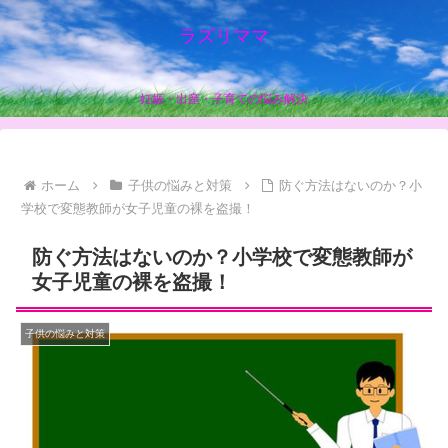
ラズリママ
妊娠・出産・子育ての悩み解決
ホーム
子供の悩みと対策
防ぐ方法はないのか？小
学校で変態教師が女子児童の裸を盗撮！
防ぐ方法はないのか？小学校で変態教師が
女子児童の裸を盗撮！
子供の悩みと対策