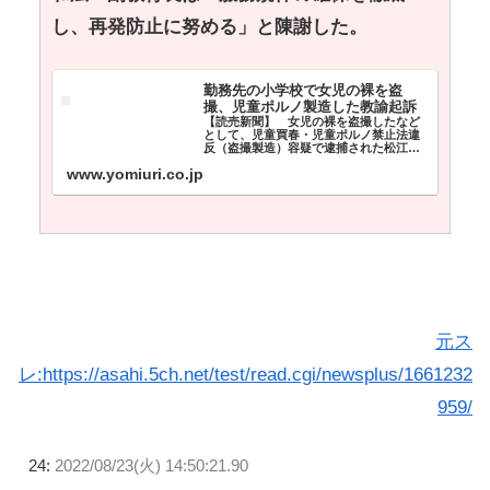
し、再発防止に努める」と陳謝した。
勤務先の小学校で女児の裸を盗
撮、児童ポルノ製造した教諭起訴
【読売新聞】 女児の裸を盗撮したなど
として、児童買春・児童ポルノ禁止法違
反（盗撮製造）容疑で逮捕された松江市
立小の教諭（３０）（同市）について、
www.yomiuri.co.jp
松江地検は、同違反（盗撮製造）などで
起訴した。１９日付。 起訴状によると、
教諭は１月、市
元ス
レ:https://asahi.5ch.net/test/read.cgi/newsplus/1661232
959/
24:
2022/08/23(火) 14:50:21.90